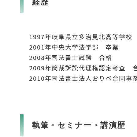
経歴
1997年
岐阜県立多治見北高等学校
2001年
中央大学法学部 卒業
2008年
司法書士試験 合格
2009年
簡裁訴訟代理権認定考査 
2010年
司法書士法人おりべ合同事
執筆・セミナー・講演歴