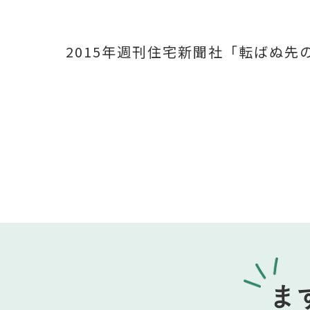
2015年
週刊住宅新聞社「転ばぬ先
ま