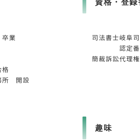
資格・登録
 卒業
司法書士
岐阜司
認定番
簡裁訴訟代理権
合格
務所 開設
趣味